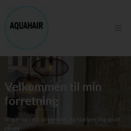
Velkommen til min
forretning
Vi går op i dit udseende, og hjælper dig godt
på vej