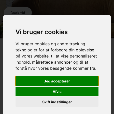
Book tid
Vi bruger cookies
Vi bruger cookies og andre tracking
teknologier for at forbedre din oplevelse
Tid til forandring!
på vores website, til at vise personaliseret
indhold, målrettede annoncer og til at
Ekstraordinær service og kundebehandling.
forstå hvor vores besøgende kommer fra.
Med inspirerende kreativitet og kvalitet i højsæde, sikrer vi, at din
Jeg accepterer
frisøroplevelse bliver ud over det sædvanlige.
Afvis
Hos os bliver du betjent af den samme frisør fra start til slut.
Skift indstillinger
Hos Aquahair sætter vi den personlige kontakt højt, hvor dialog og
dine personlige ønsker, er en naturlig del af frisureanalysen.