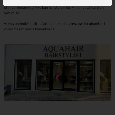
Et frisørbesøg skal ikke kun handle om hår – men også være en
oplevelse.
Vi vægter individualitet i arbejdet med styling, og det afspejles i
vores meget brede kundekreds